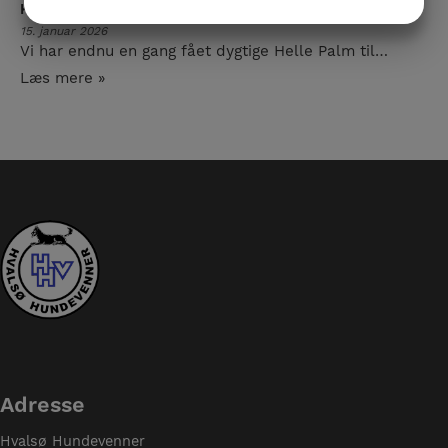
Kursus for medlemmerne – forår 2026
JA
NEJ
JA
NEJ
15. januar 2026
MARKETING
STATISTIK
Vi har endnu en gang fået dygtige Helle Palm til…
Læs mere »
Adresse
Hvalsø Hundevenner