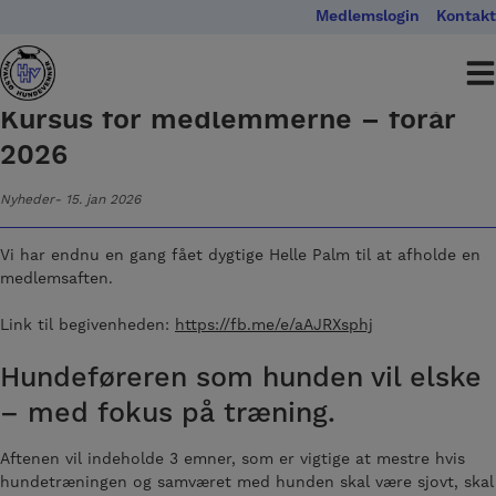
Hop
Medlemslogin
Kontakt
til
indholdet
Kursus for medlemmerne – forår
2026
Nyheder
15. jan 2026
Vi har endnu en gang fået dygtige Helle Palm til at afholde en
medlemsaften.
Link til begivenheden:
https://fb.me/e/aAJRXsphj
Hundeføreren som hunden vil elske
– med fokus på træning.
Aftenen vil indeholde 3 emner, som er vigtige at mestre hvis
hundetræningen og samværet med hunden skal være sjovt, skal