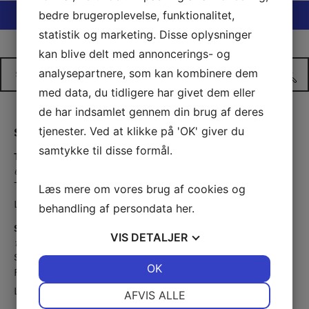
Indlægsnavigation
bedre brugeroplevelse, funktionalitet,
Forrige indlæg
Næste indlæg
statistik og marketing. Disse oplysninger
kan blive delt med annoncerings- og
analysepartnere, som kan kombinere dem
med data, du tidligere har givet dem eller
de har indsamlet gennem din brug af deres
tjenester. Ved at klikke på 'OK' giver du
Seneste 3 indlæg
samtykke til disse formål.
Temaaften 30 September 18:30-21:00
6. august 2026
Temaaften Når man øver sig, bliver man dygtig - det…
Læs mere om vores brug af cookies og
Læs mere »
behandling af persondata
her
.
Suppeskovtur – søndag den 22. februar 2026 kl. 10.00
VIS
DETALJER
13. februar 2026
SUPPESKOVTUR SØNDAG D. 22. FEBRUAR KL. 10.00
JA
NEJ
OK
JA
NEJ
FRA P-PLADSEN VED…
NØDVENDIGE
PRÆFERENCER
Læs mere »
AFVIS ALLE